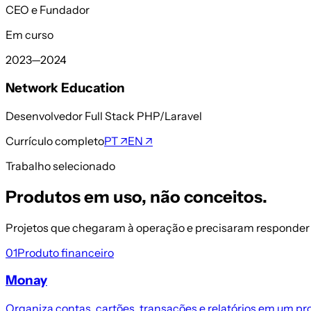
CEO e Fundador
Em curso
2023—2024
Network Education
Desenvolvedor Full Stack PHP/Laravel
Currículo completo
PT ↗
EN ↗
Trabalho selecionado
Produtos em uso, não conceitos.
Projetos que chegaram à operação e precisaram responder
01
Produto financeiro
Monay
Organiza contas, cartões, transações e relatórios em um pr